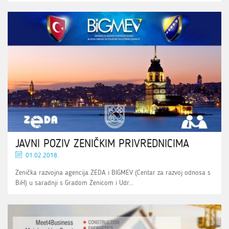
JAVNI POZIV ZENIČKIM PRIVREDNICIMA
01.02.2018.
Zenička razvojna agencija ZEDA i BIGMEV (Centar za razvoj odnosa s
BiH) u saradnji s Gradom Zenicom i Udr...