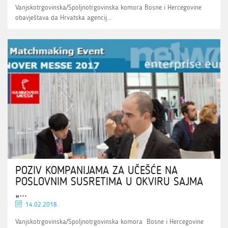
Vanjskotrgovinska/Spoljnotrgovinska komora Bosne i Hercegovine
obavještava da Hrvatska agencij...
POZIV KOMPANIJAMA ZA UČEŠĆE NA
POSLOVNIM SUSRETIMA U OKVIRU SAJMA
„...
14.02.2018.
Vanjskotrgovinska/Spoljnotrgovinska komora Bosne i Hercegovine