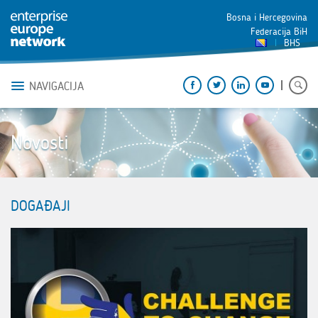
Bosna i Hercegovina
Federacija BiH
BHS
NAVIGACIJA
Novosti
DOGAĐAJI