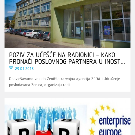
POZIV ZA UČEŠĆE NA RADIONICI – KAKO
PRONAĆI POSLOVNOG PARTNERA U INOST...
29.01.2018.
Obavješavamo vas da Zenička razvojna agencija ZEDA i Udruženje
poslodavaca Zenica, organizuju radi...