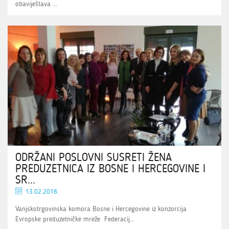
obaviještava ...
ODRŽANI POSLOVNI SUSRETI ŽENA
PREDUZETNICA IZ BOSNE I HERCEGOVINE I
SR...
13.02.2018.
Vanjskotrgovinska komora Bosne i Hercegovine iz konzorcija
Evropske preduzetničke mreže Federacij...