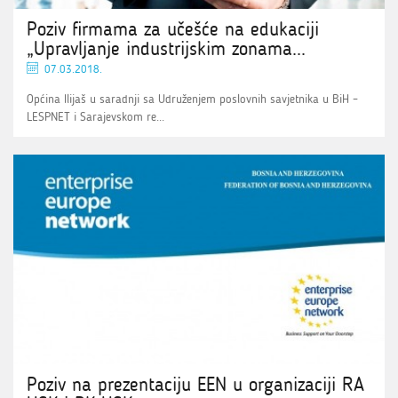
Poziv firmama za učešće na edukaciji
„Upravljanje industrijskim zonama...
07.03.2018.
Općina Ilijaš u saradnji sa Udruženjem poslovnih savjetnika u BiH –
LESPNET i Sarajevskom re...
Poziv na prezentaciju EEN u organizaciji RA