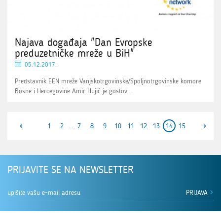
Najava događaja "Dan Evropske
preduzetničke mreže u BiH"
05.12.2017.
Predstavnik EEN mreže Vanjskotrgovinske/Spoljnotrgovinske komore
Bosne i Hercegovine Amir Hujić je gostov...
«
»
1
2
...
7
8
9
10
11
12
13
14
15
PRIJAVITE SE NA NEWSLETTER
PRIJAVA