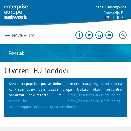
Bosna i Hercegovina
Federacija BiH
BHS
NAVIGACIJA
Povratak
Otvoreni EU fondovi
Klikom na pojedine pozive, dobićete sve informacije koji se odnose na
konkretni poziv: opis poziva, ukupan budžet, rokovi, kompletnu
projektnu dokumentaciju, itd:
https://ec.europa.eu/info/funding-
tenders_hr
i
https://ec.europa.eu/info/funding-
tenders/opportunities/portal/screen/home