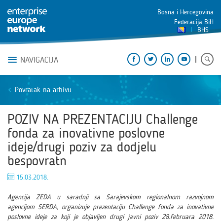
Bosna i Hercegovina
Federacija BiH
BHS
NAVIGACIJA
Povratak na arhivu
POZIV NA PREZENTACIJU Challenge
fonda za inovativne poslovne
ideje/drugi poziv za dodjelu
bespovratn
15.03.2018.
Agencija ZEDA u saradnji sa Sarajevskom regionalnom razvojnom
agencijom SERDA, organizuje prezentaciju Challenge fonda za inovativne
poslovne ideje za koji je objavljen drugi javni poziv 28.februara 2018.