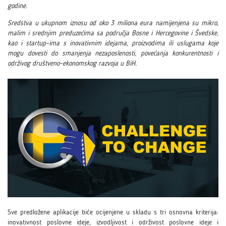
godine.
Sredstva u ukupnom iznosu od oko 3 miliona eura namijenjena su mikro,
malim i srednjim preduzećima sa područja Bosne i Hercegovine i Švedske,
kao i startup-ima s inovativnim idejama, proizvodima ili uslugama koje
mogu dovesti do smanjenja nezaposlenosti, povećanja konkurentnosti i
održivog društveno-ekonomskog razvoja u BiH.
Sve predložene aplikacije biće ocijenjene u skladu s tri osnovna kriterija:
inovativnost poslovne ideje, izvodljivost i održivost poslovne ideje i