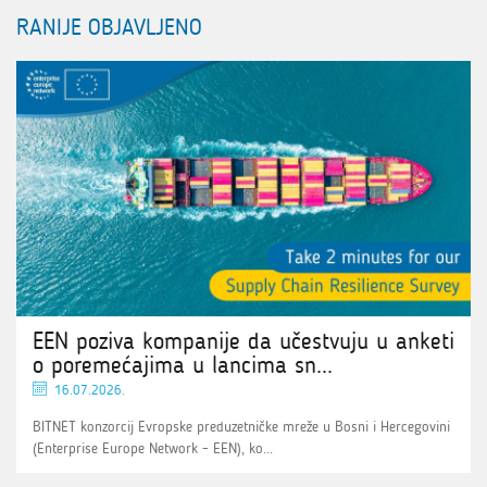
RANIJE OBJAVLJENO
EEN poziva kompanije da učestvuju u anketi
o poremećajima u lancima sn...
16.07.2026.
BITNET konzorcij Evropske preduzetničke mreže u Bosni i Hercegovini
(Enterprise Europe Network - EEN), ko...