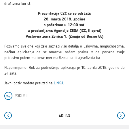
društvena korist.
Prezentacija C2C će se održati:
26. marta 2018. godine
s početkom u 12:00 sati
u prostorijama Agencije ZEDA (ICC, II sprat)
Poslovna zona Zenica 1. (Zmaja od Bosne bb)
Pozivamo sve one koji žele saznati više detalja o uslovima, mogućnostima,
načinu apliciranja da se odazovu našem pozivu te da potvrde svoje
prisustvo putem mailova:
merima@zeda.ba
ili
ajna@zeda.ba
.
Napominjemo: Rok za podnošenje aplikacija je 10. aprila 2018. godine do
24 sata.
Javni poziv možete preuzeti na
LINKU
.
PODIJELI
ARHIVA