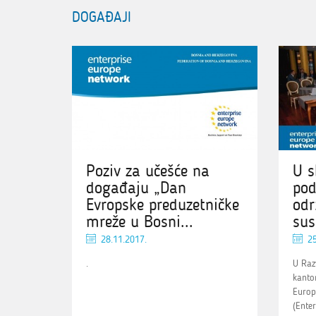
DOGAĐAJI
Poziv za učešće na
U s
događaju „Dan
pod
Evropske preduzetničke
odr
mreže u Bosni...
sus
28.11.2017.
25
.
U Raz
kanto
Europ
(Enter