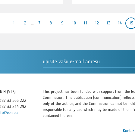
1
2
...
7
8
9
10
11
12
13
14
15
BiH (VTK)
This project has been funded with support from the E
Commission. This publication [communication] reflects
387 33 566 222
only of the author, and the Commission cannot be hel
387 33 214 292
responsible for any use which may be made of the in
nfo@een.ba
contained therein.
Kontakt