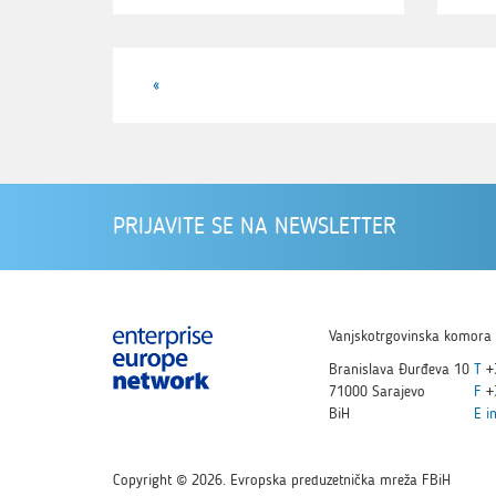
«
PRIJAVITE SE NA NEWSLETTER
Vanjskotrgovinska komora 
Branislava Đurđeva 10
T
+
71000 Sarajevo
F
+
BiH
E
i
Copyright © 2026. Evropska preduzetnička mreža FBiH