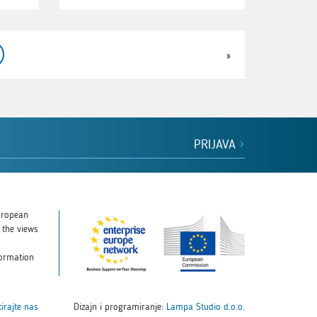
»
PRIJAVA
uropean
 the views
d
formation
irajte nas
Dizajn i programiranje:
Lampa Studio d.o.o.