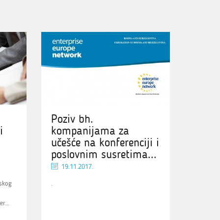
Poziv bh.
i
kompanijama za
učešće na konferenciji i
poslovnim susretima...
19.11.2017.
nskog
.
r...