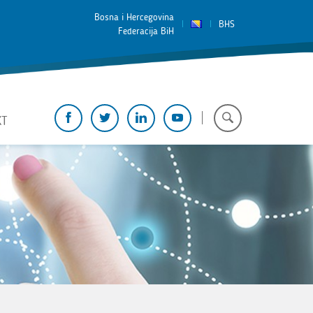
Bosna i Hercegovina
BHS
Federacija BiH
KT