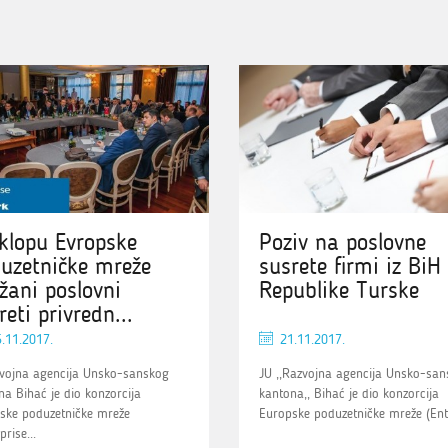
klopu Evropske
Poziv na poslovne
uzetničke mreže
susrete firmi iz BiH 
žani poslovni
Republike Turske
reti privredn...
.11.2017.
21.11.2017.
vojna agencija Unsko-sanskog
JU ,,Razvojna agencija Unsko-sa
na Bihać je dio konzorcija
kantona,, Bihać je dio konzorcija
ske poduzetničke mreže
Europske poduzetničke mreže (Ente
prise...