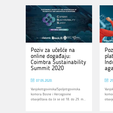
Poziv za učešće na
Poz
online događaju:
pla
Coimbra Sustainability
Ind
Summit 2020
aga
07.05.2020.
29
Vanjskotrgovinska/Spoljotrgovinska
Vanjs
komora Bosne i Hercegovine
komor
obavještava da će se od 18. do 29. m...
obavj