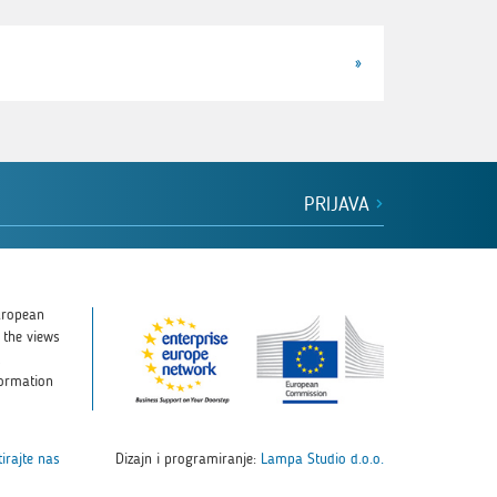
»
PRIJAVA
uropean
 the views
d
formation
irajte nas
Dizajn i programiranje:
Lampa Studio d.o.o.