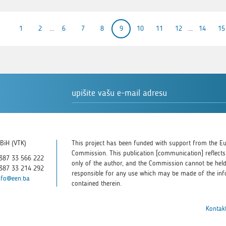
1
2
...
6
7
8
9
10
11
12
...
14
15
BiH (VTK)
This project has been funded with support from the E
Commission. This publication [communication] reflects
387 33 566 222
only of the author, and the Commission cannot be hel
387 33 214 292
responsible for any use which may be made of the in
nfo@een.ba
contained therein.
Kontakt