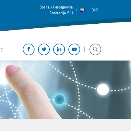
Bosna i Hercegovina
BHS
Federacija BiH
KT