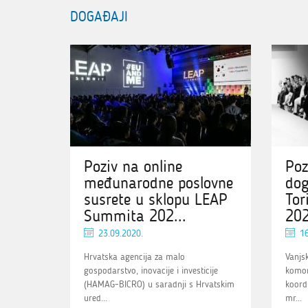
DOGAĐAJI
Poziv na online
Poz
međunarodne poslovne
dog
susrete u sklopu LEAP
Tor
Summita 202...
20
23.09.2020.
16
Hrvatska agencija za malo
Vanjs
gospodarstvo, inovacije i investicije
komor
(HAMAG-BICRO) u saradnji s Hrvatskim
koord
ured...
mr...