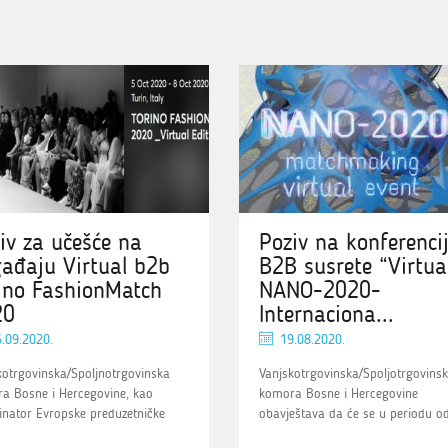
iv za učešće na
Poziv na konferencij
ađaju Virtual b2b
B2B susrete “Virtua
ino FashionMatch
NANO-2020-
20
Internaciona...
.09.2020.
19.08.2020.
kotrgovinska/Spoljnotrgovinska
Vanjskotrgovinska/Spoljotrgovins
a Bosne i Hercegovine, kao
komora Bosne i Hercegovine
inator Evropske preduzetničke
obavještava da će se u periodu od.