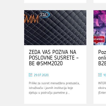
ZEDA VAS POZIVA NA
Poz
POSLOVNE SUSRETE –
onl
BE @SMM2020
B2
29.07.2020.
10
Prilike za susret menadžera preduzeća,
INTER
istraživača i javnih institucija koje
okvir
djeluju u području pametne p...
(Enter