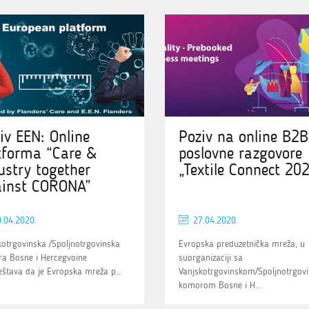
iv EEN: Online
Poziv na online B2B
tforma “Care &
poslovne razgovore
ustry together
„Textile Connect 20
inst CORONA”
.04.2020.
27.04.2020.
kotrgovinska /Spoljnotrgovinska
Evropska preduzetnička mreža, u
a Bosne i Hercegvoine
suorganizaciji sa
eštava da je Evropska mreža p...
Vanjskotrgovinskom/Spoljnotrgov
komorom Bosne i H...