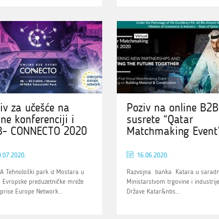
iv za učešće na
Poziv na online B2B
ine konferenciji i
susrete “Qatar
B- CONNECTO 2020
Matchmaking Event
.07.2020.
16.06.2020.
A Tehnološki park iz Mostara u
Razvojna banka Katara u saradn
u Evropske preduzetničke mreže
Ministarstvom trgovine i industrij
prise Europe Network...
Države Katar&nbs...