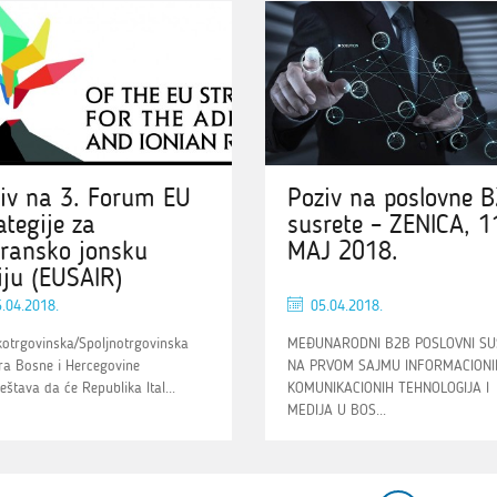
iv na 3. Forum EU
Poziv na poslovne 
ategije za
susrete – ZENICA, 1
ransko jonsku
MAJ 2018.
iju (EUSAIR)
.04.2018.
05.04.2018.
kotrgovinska/Spoljnotrgovinska
MEĐUNARODNI B2B POSLOVNI SU
a Bosne i Hercegovine
NA PRVOM SAJMU INFORMACIONIH
eštava da će Republika Ital...
KOMUNIKACIONIH TEHNOLOGIJA I
MEDIJA U BOS...