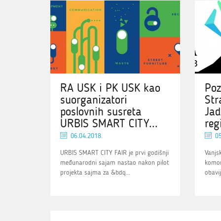
RA USK i PK USK kao
Poz
suorganizatori
Str
poslovnih susreta
Jad
URBIS SMART CITY...
reg
06.04.2018.
05
URBIS SMART CITY FAIR je prvi godišnji
Vanjs
međunarodni sajam nastao nakon pilot
komor
projekta sajma za &bdq...
obavij