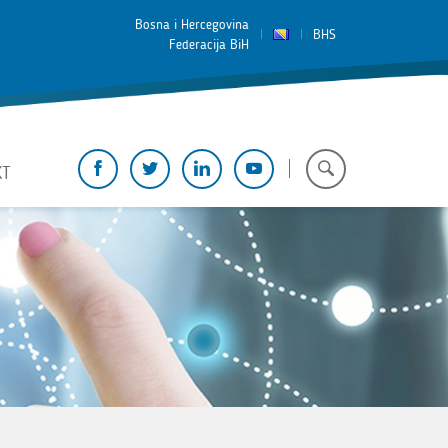
Bosna i Hercegovina
BHS
Federacija BiH
KT