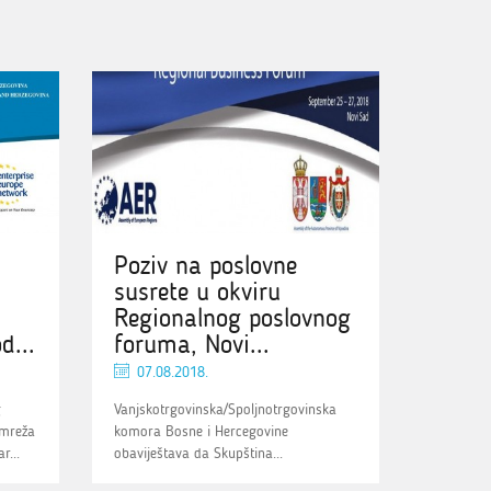
Poziv na poslovne
susrete u okviru
Regionalnog poslovnog
d...
foruma, Novi...
07.08.2018.
g
Vanjskotrgovinska/Spoljnotrgovinska
 mreža
komora Bosne i Hercegovine
r...
obaviještava da Skupština...