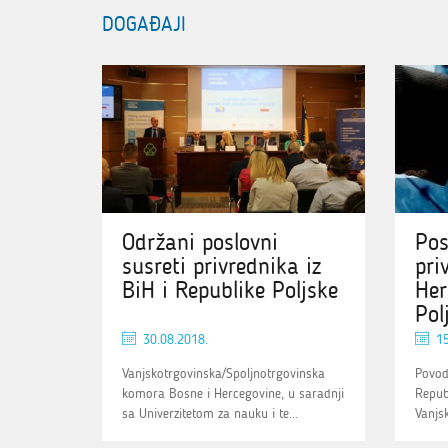
DOGAĐAJI
Održani poslovni
Pos
susreti privrednika iz
pri
BiH i Republike Poljske
Her
Polj
30.08.2018.
15
Vanjskotrgovinska/Spoljnotrgovinska
Povod
komora Bosne i Hercegovine, u saradnji
Republ
sa Univerzitetom za nauku i te...
Vanjsk