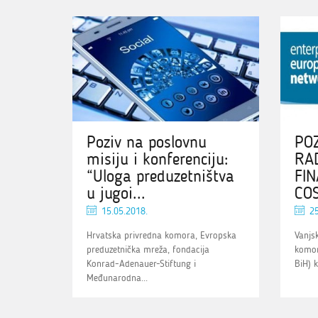
Poziv na poslovnu
POZ
misiju i konferenciju:
RAD
“Uloga preduzetništva
FIN
u jugoi...
COS
15.05.2018.
25
Hrvatska privredna komora, Evropska
Vanjs
preduzetnička mreža, fondacija
komor
Konrad-Adenauer-Stiftung i
BiH) 
Međunarodna...