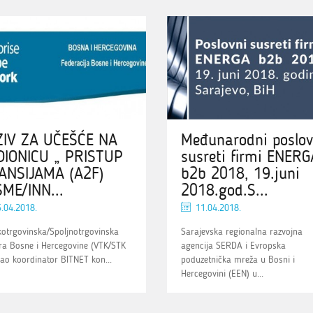
IV ZA UČEŠĆE NA
Međunarodni poslov
IONICU „ PRISTUP
susreti firmi ENERG
ANSIJAMA (A2F)
b2b 2018, 19.juni
ME/INN...
2018.god.S...
.04.2018.
11.04.2018.
kotrgovinska/Spoljnotrgovinska
Sarajevska regionalna razvojna
a Bosne i Hercegovine (VTK/STK
agencija SERDA i Evropska
kao koordinator BITNET kon...
poduzetnička mreža u Bosni i
Hercegovini (EEN) u...