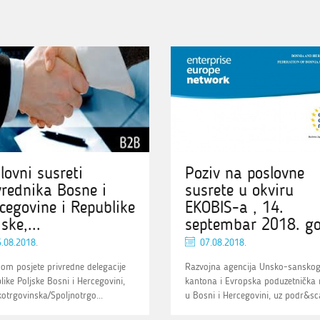
lovni susreti
Poziv na poslovne
vrednika Bosne i
susrete u okviru
cegovine i Republike
EKOBIS-a , 14.
ske,...
septembar 2018. go
.08.2018.
07.08.2018.
om posjete privredne delegacije
Razvojna agencija Unsko-sansko
ike Poljske Bosni i Hercegovini,
kantona i Evropska poduzetnička
otrgovinska/Spoljnotrgo...
u Bosni i Hercegovini, uz podr&sca