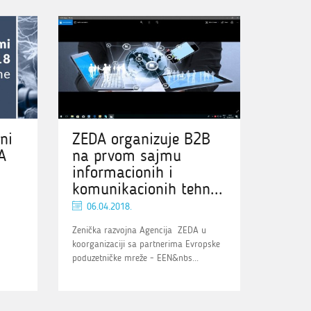
ni
ZEDA organizuje B2B
A
na prvom sajmu
informacionih i
komunikacionih tehn...
06.04.2018.
Zenička razvojna Agencija ZEDA u
koorganizaciji sa partnerima Evropske
poduzetničke mreže - EEN&nbs...