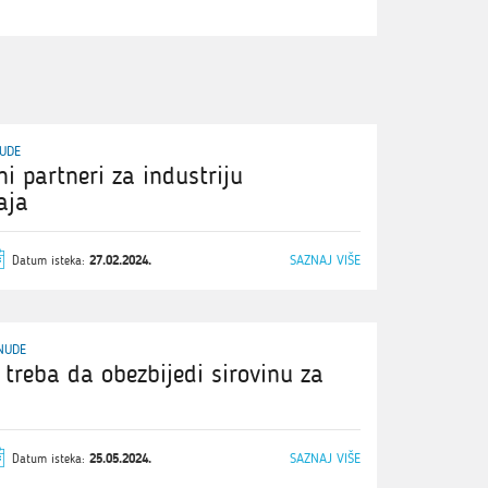
UDE
ni partneri za industriju
aja
SAZNAJ VIŠE
Datum isteka:
27.02.2024.
NUDE
i treba da obezbijedi sirovinu za
SAZNAJ VIŠE
Datum isteka:
25.05.2024.