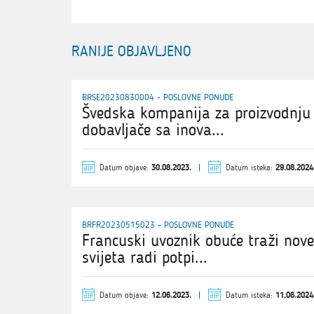
RANIJE OBJAVLJENO
BRSE20230830004 - POSLOVNE PONUDE
Švedska kompanija za proizvodnju 
dobavljače sa inova...
Datum objave:
Datum isteka:
30.08.2023.
29.08.2024
BRFR20230515023 - POSLOVNE PONUDE
Francuski uvoznik obuće traži nov
svijeta radi potpi...
Datum objave:
Datum isteka:
12.06.2023.
11.06.2024