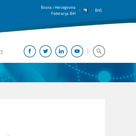
Bosna i Hercegovina
BHS
Federacija BiH
KT