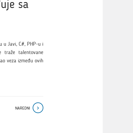
đuje sa
u u Javi, C#, PHP-u i
 traže talentovane
kao veza između ovih
NAREDNI