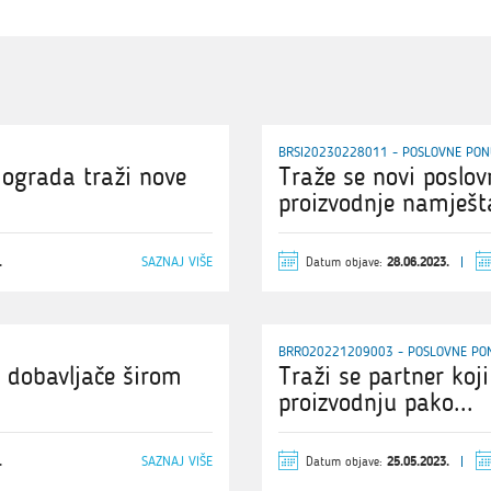
BRSI20230228011 - POSLOVNE PON
ograda traži nove
Traže se novi poslov
proizvodnje namješt
SAZNAJ VIŠE
Datum objave:
.
28.06.2023.
BRRO20221209003 - POSLOVNE PO
e dobavljače širom
Traži se partner koj
proizvodnju pako...
SAZNAJ VIŠE
Datum objave:
.
25.05.2023.