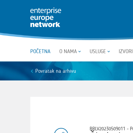
POČETNA
O NAMA
USLUGE
IZVOR
Povratak na arhivu
BRLV20230509011 - P