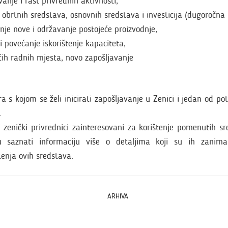
vanje i rast privrednih aktivnosti,
h obrtnih sredstava, osnovnih sredstava i investicija (dugoročna 
nje nove i održavanje postojeće proizvodnje,
i povećanje iskorištenje kapaciteta,
ćih radnih mjesta, novo zapošljavanje
a s kojom se želi inicirati zapošljavanje u Zenici i jedan od po
.
 zenički privrednici zainteresovani za korištenje pomenutih s
u saznati informaciju više o detaljima koji su ih zanima
enja ovih sredstava.
ARHIVA