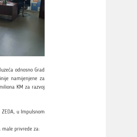
eduzeća odnosno Grad
inije namijenjene za
miliona KM za razvoj
je ZEDA, u Impulsnom
a male privrede za: