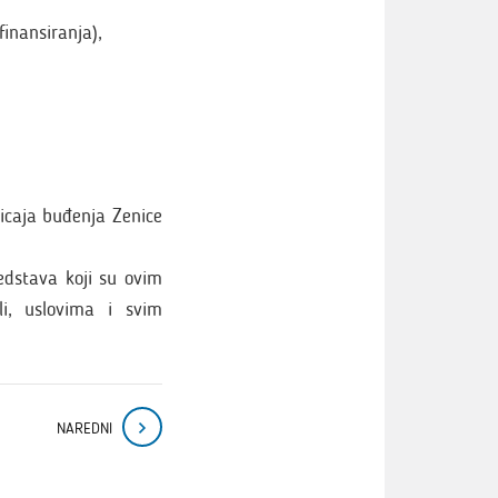
finansiranja),
ticaja buđenja Zenice
redstava koji su ovim
li, uslovima i svim
NAREDNI