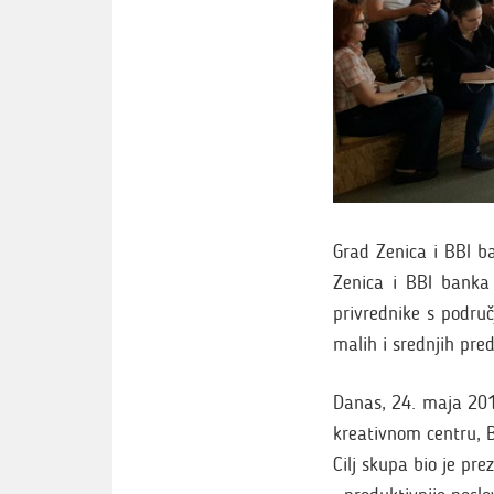
Grad Zenica i BBI b
Zenica i BBI banka 
privrednike s podru
malih i srednjih pre
Danas, 24. maja 201
kreativnom centru, B
Cilj skupa bio je pr