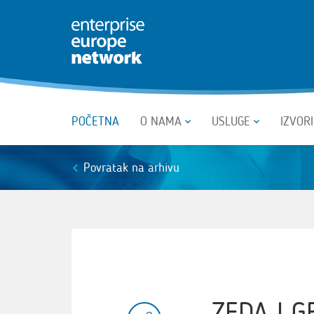
POČETNA
O NAMA
USLUGE
IZVOR
Povratak na arhivu
ZEDA I G