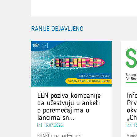
RANIJE OBJAVLJENO
EEN poziva kompanije
Inf
da učestvuju u anketi
Prv
o poremećajima u
okv
lancima sn...
„Ch
16.07.2026.
13
BITNET konzorcij Evropske
Vanjs