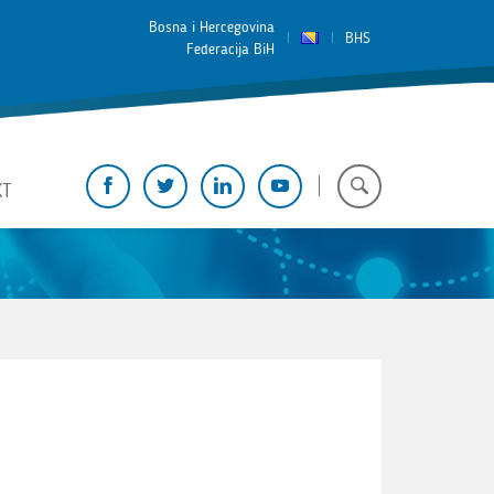
Bosna i Hercegovina
BHS
Federacija BiH
KT