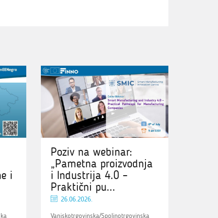
Poziv na webinar:
„Pametna proizvodnja
e i
i Industrija 4.0 –
Praktični pu...
26.06.2026.
ska
Vanjskotrgovinska/Spoljnotrgovinska