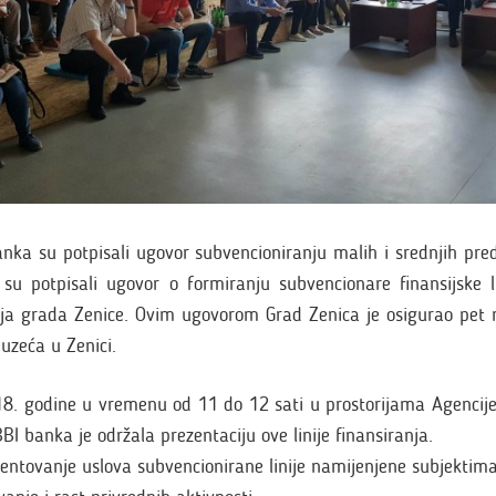
anka su potpisali ugovor subvencioniranju malih i srednjih pr
su potpisali ugovor o formiranju subvencionare finansijske l
čja grada Zenice. Ovim ugovorom Grad Zenica je osigurao pet 
duzeća u Zenici.
8. godine u vremenu od 11 do 12 sati u prostorijama Agenci
BI banka je održala prezentaciju ove linije finansiranja.
ezentovanje uslova subvencionirane linije namijenjene subjektim