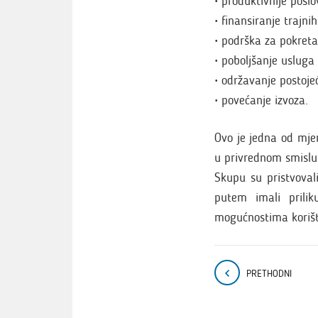
• produktivnije poslo
• finansiranje trajni
• podrška za pokreta
• poboljšanje usluga 
• održavanje postoje
• povećanje izvoza.
Ovo je jedna od mjer
u privrednom smislu
Skupu su pristvovali
putem imali prilik
mogućnostima korišt
PRETHODNI