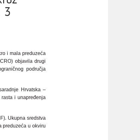
 3
kro i mala preduzeća
ICRO) objavila drugi
ograničnog područja
saradnje Hrvatska –
 rasta i unapređenja
PF). Ukupna sredstva
la preduzeća u okviru