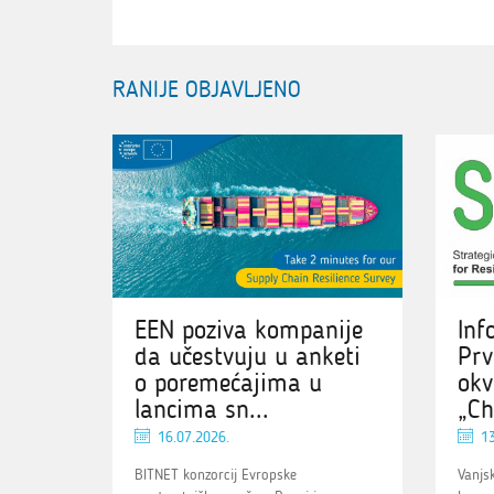
RANIJE OBJAVLJENO
EEN poziva kompanije
Inf
da učestvuju u anketi
Prv
o poremećajima u
okv
lancima sn...
„Ch
16.07.2026.
13
BITNET konzorcij Evropske
Vanjs