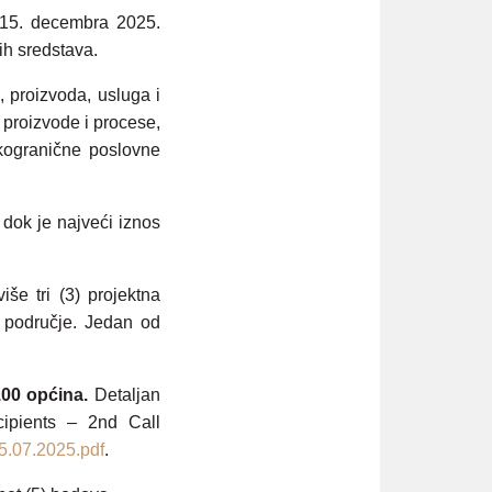
o 15. decembra 2025.
ih sredstava.
 proizvoda, usluga i
 proizvode i procese,
ekogranične poslovne
dok je najveći iznos
iše tri (3) projektna
o područje. Jedan od
00 općina.
Detaljan
ipients – 2nd Call
5.07.2025.pdf
.