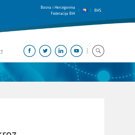
Bosna i Hercegovina
BHS
Federacija BiH
KT
kroz