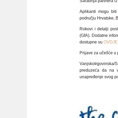
Saradnja partnera iz
Aplikanti mogu bit
području Hrvatske, 
Rokovi i detalji po
(GfA). Dodatne info
dostupne su
OVDJE
Prijave za učešće u 
Vanjskotrgovinska
preduzeća da na vr
unapređenje svog po