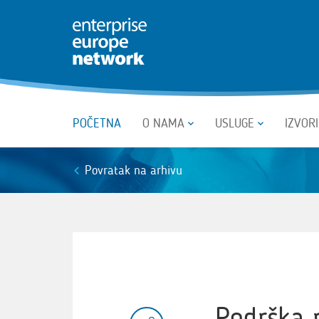
POČETNA
O NAMA
USLUGE
IZVOR
Povratak na arhivu
Podrška 