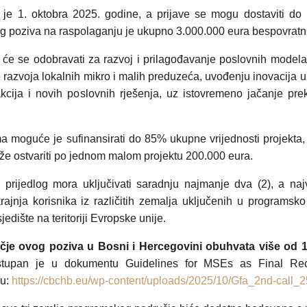
 je 1. oktobra 2025. godine, a prijave se mogu dostaviti d
og poziva na raspolaganju je ukupno 3.000.000 eura bespovratn
 će se odobravati za razvoj i prilagođavanje poslovnih modela,
 razvoja lokalnih mikro i malih preduzeća, uvođenju inovacija u
-akcija i novih poslovnih rješenja, uz istovremeno jačanje pr
a moguće je sufinansirati do 85% ukupne vrijednosti projekta, 
že ostvariti po jednom malom projektu 200.000 eura.
 prijedlog mora uključivati saradnju najmanje dva (2), a najv
rajnja korisnika iz različitih zemalja uključenih u programsk
jedište na teritoriji Evropske unije.
je ovog poziva u Bosni i Hercegovini obuhvata više od 1
stupan je u dokumentu Guidelines for MSEs as Final Rec
u:
https://cbchb.eu/wp-content/uploads/2025/10/Gfa_2nd-call_2