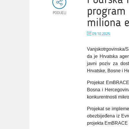
program 
PODIJELI
miliona 
09.10.2025.
Vanjskotrgovinska/S
da je Hrvatska agen
javni poziv za dos
Hrvatske, Bosne i H
Projekat EmBRACE r
Bosna i Hercegovina
konkurentnosti mikro
Projekat se impleme
obezbijeđena iz Evro
projekta EmBRACE i