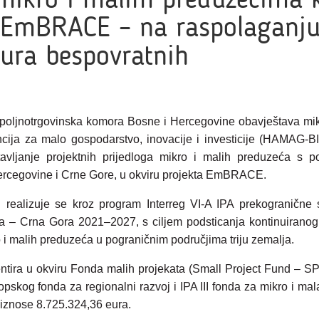
EmBRACE – na raspolaganju
eura bespovratnih
poljnotrgovinska komora Bosne i Hercegovine obavještava mi
cija za malo gospodarstvo, inovacije i investicije (HAMAG-B
tavljanje projektnih prijedloga mikro i malih preduzeća s p
ercegovine i Crne Gore, u okviru projekta EmBRACE.
ealizuje se kroz program Interreg VI-A IPA prekogranične 
 – Crna Gora 2021–2027, s ciljem podsticanja kontinuiranog
 i malih preduzeća u pograničnim područjima triju zemalja.
ntira u okviru Fonda malih projekata (Small Project Fund – S
pskog fonda za regionalni razvoj i IPA III fonda za mikro i ma
znose 8.725.324,36 eura.