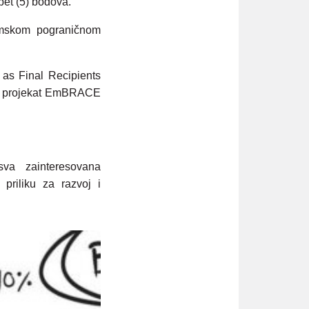
pet (5) bodova.
ramskom pograničnom
 as Final Recipients
a i projekat EmBRACE
sva zainteresovana
priliku za razvoj i