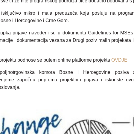
 sve tri zemlje programskog područja biće dodatno bodovana s 
i isključivo mikro i mala preduzeća koja posluju na prog
Bosne i Hercegovine i Crne Gore.
stupka prijave navedeni su u dokumentu Guidelines for MSEs
rmacije i dokumentacija vezana za Drugi poziv malih projekat
.
projektu podnose se putem online platforme projekta
OVDJE
.
/Spoljnotrgovinska komora Bosne i Hercegovine poziva 
ijeme započnu pripremu projektnih prijava i iskoriste ovu 
slovanja.