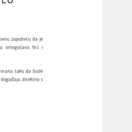
ovnu zajednicu da je
ja omogućava brz i
ajnirana tako da bude
i događaja direktno s