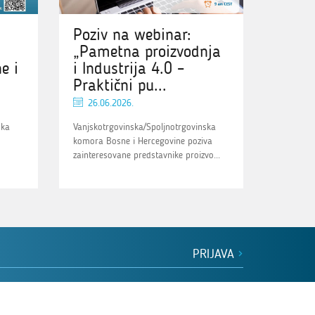
Poziv na webinar:
„Pametna proizvodnja
e i
i Industrija 4.0 –
Praktični pu...
26.06.2026.
ska
Vanjskotrgovinska/Spoljnotrgovinska
komora Bosne i Hercegovine poziva
zainteresovane predstavnike proizvo...
PRIJAVA