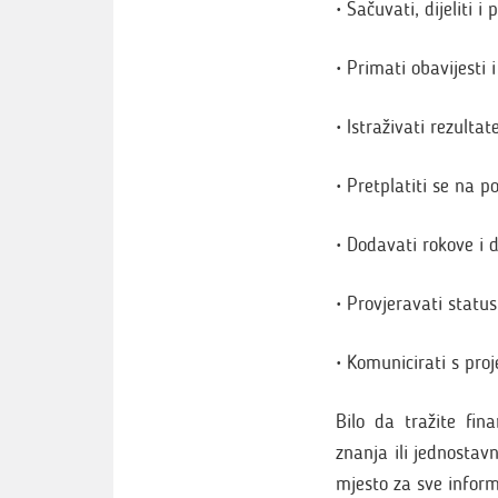
• Sačuvati, dijeliti 
• Primati obavijesti
• Istraživati rezulta
• Pretplatiti se na p
• Dodavati rokove i 
• Provjeravati status
• Komunicirati s pro
Bilo da tražite fin
znanja ili jednosta
mjesto za sve infor