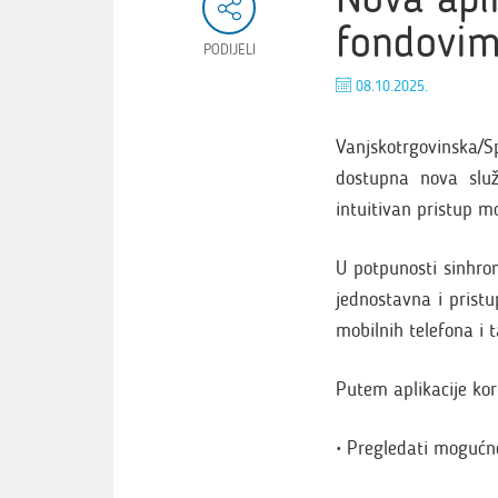
fondovim
PODIJELI
08.10.2025.
Vanjskotrgovinska/S
dostupna nova slu
intuitivan pristup m
U potpunosti sinhr
jednostavna i pristu
mobilnih telefona i t
Putem aplikacije kor
• Pregledati mogućno