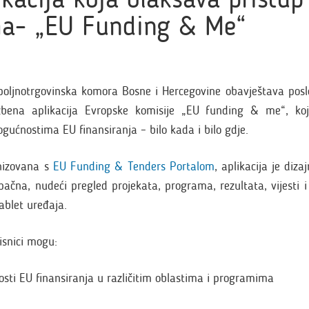
a- „EU Funding & Me“
poljnotrgovinska komora Bosne i Hercegovine obavještava posl
žbena aplikacija Evropske komisije „EU funding & me“, ko
ogućnostima EU finansiranja – bilo kada i bilo gdje.
onizovana s
EU Funding & Tenders Portalom
, aplikacija je diz
pačna, nudeći pregled projekata, programa, rezultata, vijesti 
ablet uređaja.
isnici mogu:
sti EU finansiranja u različitim oblastima i programima