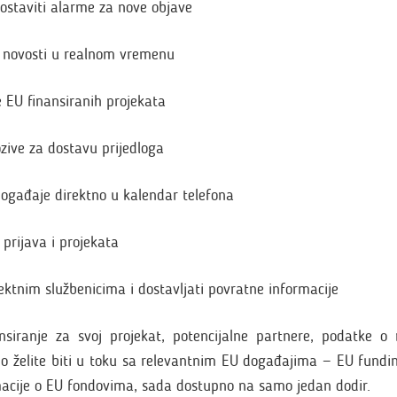
i postaviti alarme za nove objave
 i novosti u realnom vremenu
te EU finansiranih projekata
ozive za dostavu prijedloga
događaje direktno u kalendar telefona
 prijava i projekata
jektnim službenicima i dostavljati povratne informacije
ansiranje za svoj projekat, potencijalne partnere, podatke o 
vno želite biti u toku sa relevantnim EU događajima — EU fundi
macije o EU fondovima, sada dostupno na samo jedan dodir.