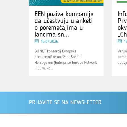
EEN poziva kompanije
Inf
da učestvuju u anketi
Prv
o poremećajima u
okv
lancima sn...
„Ch
16.07.2026.
13
BITNET konzorcij Evropske
Vanjs
preduzetničke mreže u Bosni i
komor
Hercegovini (Enterprise Europe Network
obavje
- EEN), ko...
PRIJAVITE SE NA NEWSLETTER