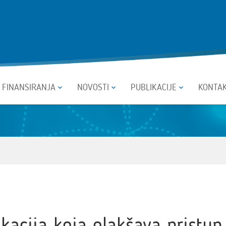
I FINANSIRANJA
NOVOSTI
PUBLIKACIJE
KONTA
kacija koja olakšava pristup