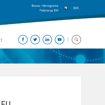
Bosna i Hercegovina
BHS
Federacija BiH
KT
 EU