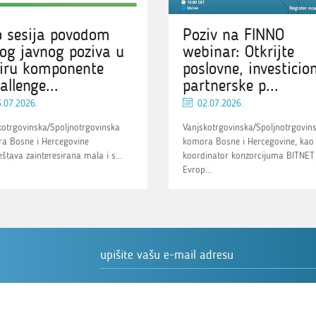
o sesija povodom
Poziv na FINNO
og javnog poziva u
webinar: Otkrijte
iru komponente
poslovne, investicion
allenge...
partnerske p...
.07.2026.
02.07.2026.
kotrgovinska/Spoljnotrgovinska
Vanjskotrgovinska/Spoljnotrgovin
a Bosne i Hercegovine
komora Bosne i Hercegovine, kao
štava zainteresirana mala i s...
koordinator konzorcijuma BITNET
Evrop...