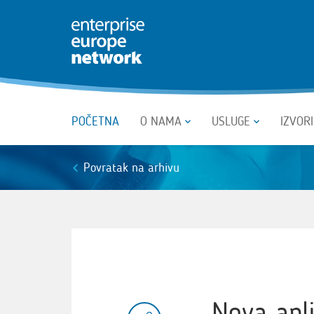
POČETNA
O NAMA
USLUGE
IZVOR
Povratak na arhivu
Nova apli