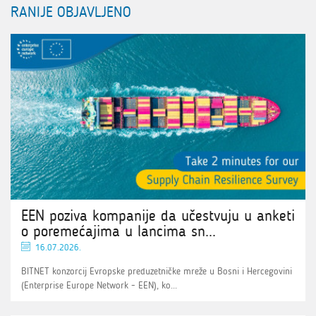
RANIJE OBJAVLJENO
EEN poziva kompanije da učestvuju u anketi
o poremećajima u lancima sn...
16.07.2026.
BITNET konzorcij Evropske preduzetničke mreže u Bosni i Hercegovini
(Enterprise Europe Network - EEN), ko...