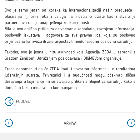
Ovo je samo jedan od koraka ka internacionalizaciji naših preduzeća i
plasiranja njihovih roba i usluga na inostrano tržište kao i stvaranje
partnerstava u cilju unaprjeđenja konkurentnosti.
Bila je ovo odlična prilika za ostvarivanje kontakata, razmjenu informacija,
poslovnih iskustava i dogovora za sva pravna lica koja su poslovno
orijentisana ka izvozu ili žele uspostaviti međunarodnu poslovnu saradnju.
Također, ovo je jedna u nizu aktivnosti koje Agencija ZEDA u saradnji s
Gradom Zenicom, Udruženjem poslodavaca i BIGMEVom organizuje.
Treba napomenuti da će ZEDA imati i povratnu informaciju o rezultatima
jučerašnjih susreta. Privrednici i u budućnosti mogu očekivati slična
dešavanja u kojima će im se stvarati prilike i ambijent za saradnju kako s
domaćim tako i inostranim kompanijama.
PODIJELI
ARHIVA