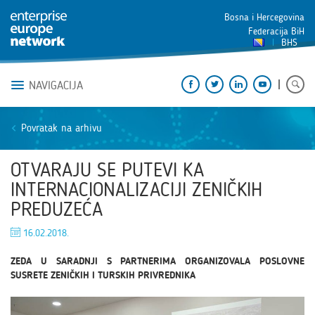
Bosna i Hercegovina
Federacija BiH
BHS
NAVIGACIJA
Povratak na arhivu
OTVARAJU SE PUTEVI KA
INTERNACIONALIZACIJI ZENIČKIH
PREDUZEĆA
16.02.2018.
ZEDA U SARADNJI S PARTNERIMA ORGANIZOVALA POSLOVNE
SUSRETE ZENIČKIH I TURSKIH PRIVREDNIKA