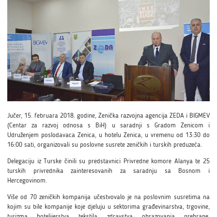
Jučer, 15. februara 2018. godine, Zenička razvojna agencija ZEDA i BIGMEV
(Centar za razvoj odnosa s BiH) u saradnji s Gradom Zenicom i
Udruženjem poslodavaca Zenica, u hotelu Zenica, u vremenu od 13:30 do
16:00 sati, organizovali su poslovne susrete zeničkih i turskih preduzeća.
Delegaciju iz Turske činili su predstavnici Privredne komore Alanya te 25
turskih privrednika zainteresovanih za saradnju sa Bosnom i
Hercegovinom.
Više od 70 zeničkih kompanija učestvovalo je na poslovnim susretima na
kojim su bile kompanije koje djeluju u sektorima građevinarstva, trgovine,
turizma, hotelijerstva, tekstila, zdravstva, obrazovanja, prehrane,