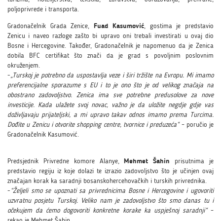
poljoprivrede i transporta.
Gradonačelnik Grada Zenice,
, gostima je predstavio
Fuad Kasumović
Zenicu i naveo razloge zašto bi upravo oni trebali investirati u ovaj dio
Bosne i Hercegovine. Također, Gradonačelnik je napomenuo da je Zenica
dobila BFC certifikat što znači da je grad s povoljnim poslovnim
okruženjem.
-
„Turskoj je potrebno da uspostavlja veze i širi tržište na Evropu. Mi imamo
preferencijalne sporazume s EU i to je ono što je od velikog značaja na
obostrano zadovoljstvo. Zenica ima sve potrebne predusolove za nove
investicije. Kada ulažete svoj novac, važno je da uložite negdje gdje vas
doživljavaju prijateljski, a mi upravo takav odnos imamo prema Turcima.
Dođite u Zenicu i otvorite shopping centre, tvornice i preduzeća“
– poručio je
Gradonačelnik Kasumović.
Predsjednik Privredne komore Alanye,
prisutnima je
Mehmet Šahin
predstavio regiju iz koje dolazi te izrazio zadovoljstvo što je učinjen ovaj
značajan korak ka saradnji bosanskohercehovačkih i turskih privrednika.
-
“Željeli smo se upoznati sa privrednicima Bosne i Hercegovine i ugovoriti
uzvratnu posjetu Turskoj. Veliko nam je zadovoljstvo što smo danas tu i
očekujem da ćemo dogovoriti konkretne korake ka uspješnoj saradnji“
–
rekao je Mehmet Šahin.