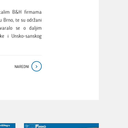
stalim B&H firmama
u Brno, te su održani
varalo se o daljim
čke i Unsko-sanskog
NAREDNI