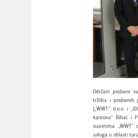
Održani poslovni su
tržišta i poslovni
(„WWT“ d.o.o. i „ID
kantona“ Bihać i 
susretima. „WWT“ d.o
usluga u oblasti turi