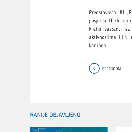
Predstavnica JU „
posjetila: IT kluste
kratki sastanci s
aktivnostima EEN m
kantona.
PRETHODNI
RANIJE OBJAVLJENO