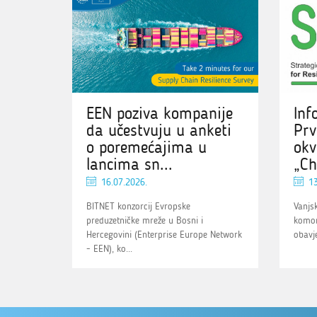
EEN poziva kompanije
Inf
da učestvuju u anketi
Prv
o poremećajima u
okv
lancima sn...
„Ch
16.07.2026.
13
BITNET konzorcij Evropske
Vanjs
preduzetničke mreže u Bosni i
komor
Hercegovini (Enterprise Europe Network
obavje
- EEN), ko...