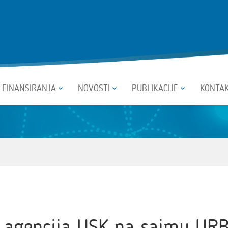
I FINANSIRANJA
NOVOSTI
PUBLIKACIJE
KONTA
 agencija USK na sajmu URB