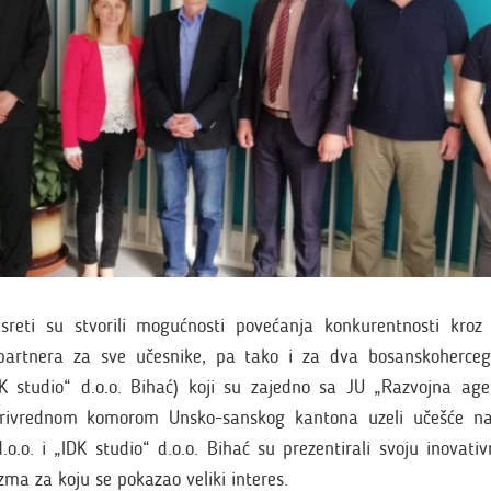
sreti su stvorili mogućnosti povećanja konkurentnosti kroz i
h partnera za sve učesnike, pa tako i za dva bosanskoherce
K studio“ d.o.o. Bihać) koji su zajedno sa JU „Razvojna ag
Privrednom komorom Unsko-sanskog kantona uzeli učešće na
.o. i „IDK studio“ d.o.o. Bihać su prezentirali svoju inovati
zma za koju se pokazao veliki interes.