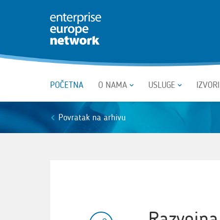
POČETNA
O NAMA
USLUGE
IZVOR
Povratak na arhivu
Razvojna