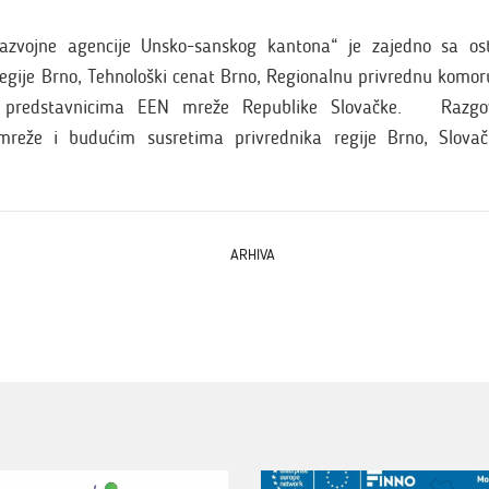
Razvojne agencije Unsko-sanskog kantona“ je zajedno sa o
r regije Brno, Tehnološki cenat Brno, Regionalnu privrednu komor
a predstavnicima EEN mreže Republike Slovačke. Razgo
reže i budućim susretima privrednika regije Brno, Slova
ARHIVA