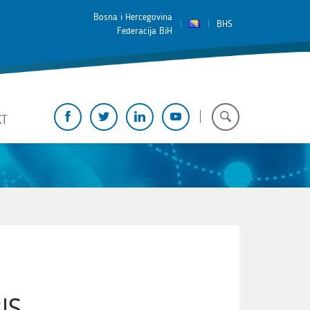
Bosna i Hercegovina
BHS
Federacija BiH
KT
IS