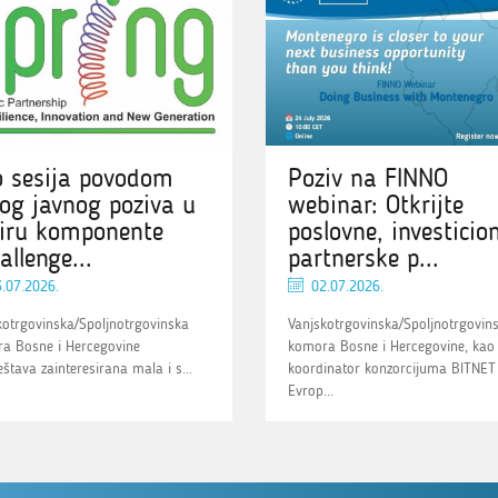
o sesija povodom
Poziv na FINNO
og javnog poziva u
webinar: Otkrijte
iru komponente
poslovne, investicion
allenge...
partnerske p...
.07.2026.
02.07.2026.
kotrgovinska/Spoljnotrgovinska
Vanjskotrgovinska/Spoljnotrgovin
a Bosne i Hercegovine
komora Bosne i Hercegovine, kao
štava zainteresirana mala i s...
koordinator konzorcijuma BITNET
Evrop...