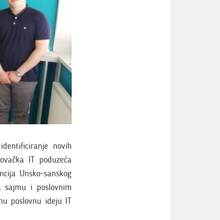
dentificiranje novih
govačka IT poduzeća
encija Unsko-sanskog
 sajmu i poslovnim
vnu poslovnu ideju IT