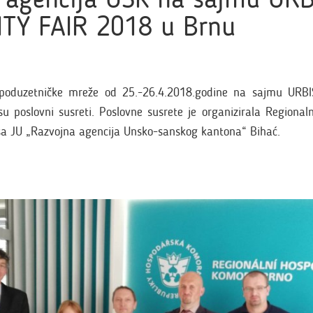
TY FAIR 2018 u Brnu
 poduzetničke mreže od 25.-26.4.2018.godine na sajmu URB
u poslovni susreti. Poslovne susrete je organizirala Regiona
sa JU „Razvojna agencija Unsko-sanskog kantona“ Bihać.