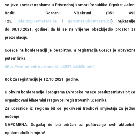
se jave kontakt osobama u Privrednoj komori Republike Srpske: Jeleni
Rodić i Gordani Višekruni (051 493
123,
jelenat@komorars.ba
i
gordanas@komorars.ba
) najkasnije
do
08.10.2021. godine
, da bi se na vrijeme obezbijedio prostor za
prezentaciju.
Učešće na konferenciji je
besplatno
, a registracija učešća je obavezna
putem linka:
https://womenentrepreneurship2021.talkb2b.net/
Rok za registraciju je 12.10.2021. godine.
U okviru konferencije i programa Evropske mreže preduzetništva bit će
organizovani bilateralni razgovori registrovanih učesnika.
Za učesnice iz regiona bit će pokriveni troškovi smještaja za jedno
noćenje.
NAPOMENA: Događaj će biti održan uz poštovanje svih aktuelnih
epidemioloških mjera!