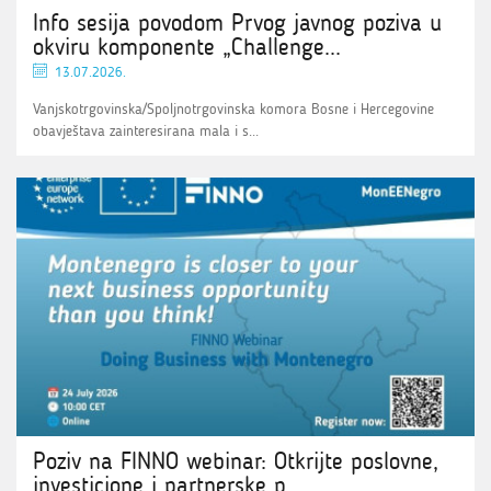
Info sesija povodom Prvog javnog poziva u
okviru komponente „Challenge...
13.07.2026.
Vanjskotrgovinska/Spoljnotrgovinska komora Bosne i Hercegovine
obavještava zainteresirana mala i s...
Poziv na FINNO webinar: Otkrijte poslovne,
investicione i partnerske p...