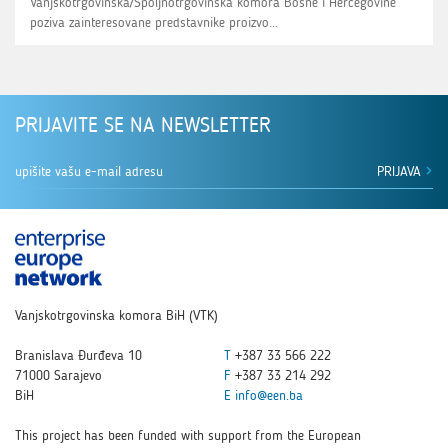
Vanjskotrgovinska/Spoljnotrgovinska komora Bosne i Hercegovine
poziva zainteresovane predstavnike proizvo...
PRIJAVITE SE NA NEWSLETTER
PRIJAVA
Vanjskotrgovinska komora BiH (VTK)
Branislava Đurđeva 10
T
+387 33 566 222
71000 Sarajevo
F
+387 33 214 292
BiH
E
info@een.ba
This project has been funded with support from the European