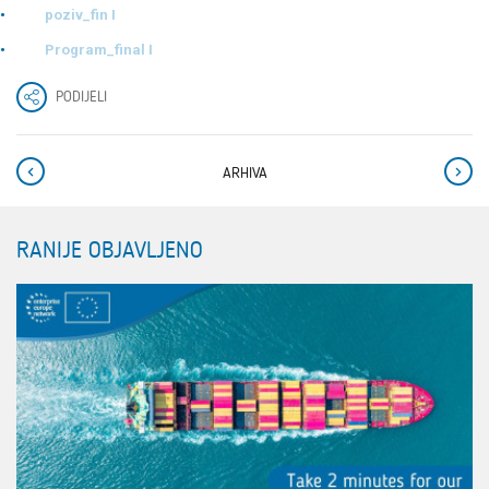
poziv_fin I
Program_final I
PODIJELI
ARHIVA
RANIJE OBJAVLJENO