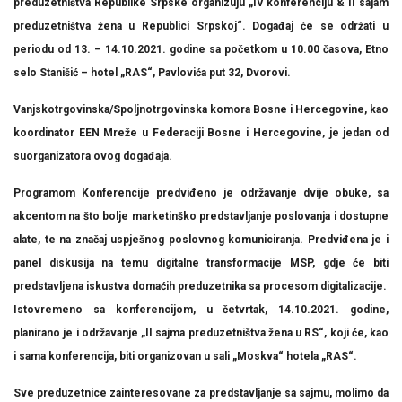
preduzetništva Republike Srpske organizuju
„IV konferenciju & II sajam
preduzetništva žena u Republici Srpskoj“
. Događaj će se održati u
periodu od
13. – 14.10.2021. godine sa početkom u 10.00 časova
, Etno
selо Stanišić – hotel „RAS“, Pavlovića put 32, Dvorovi.
Vanjskotrgovinska/Spoljnotrgovinska komora Bosne i Hercegovine, kao
koordinator EEN Mreže u Federaciji Bosne i Hercegovine, je jedan od
suorganizatora ovog događaja.
Programom Konferencije predviđeno je održavanje dvije obuke, sa
akcentom na što bolje marketinško predstavljanje poslovanja i dostupne
alate, te na značaj uspješnog poslovnog komuniciranja. Predviđena je i
panel diskusija na temu digitalne transformacije MSP, gdje će biti
predstavljena iskustva domaćih preduzetnika sa procesom digitalizacije.
Istovremeno sa konferencijom, u četvrtak, 14.10.2021. godine,
planirano je i održavanje „II sajma preduzetništva žena u RS“, koji će, kao
i sama konferencija, biti organizovan u sali „Moskva“ hotela „RAS“.
Sve preduzetnice zainteresovane za predstavljanje sa sajmu, molimo da