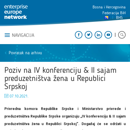
Bosna i Hercegovina
Federacija BiH
BHS
NAVIGACIJA
Povratak na arhivu
Poziv na IV konferenciju & II sajam
preduzetništva žena u Republici
Srpskoj
07.10.2021.
Privredna komora Republike Srpske i Ministarstvo privrede i
preduzetništva Republike Srpske organizuju
„IV konferenciju & II sajam
preduzetništva žena u Republici Srpskoj“
. Događaj će se održati u