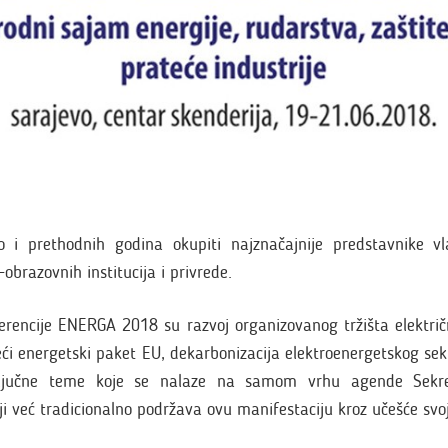
o i prethodnih godina okupiti najznačajnije predstavnike v
-obrazovnih institucija i privrede.
rencije ENERGA 2018 su razvoj organizovanog tržišta električ
ći energetski paket EU, dekarbonizacija elektroenergetskog sekto
ključne teme koje se nalaze na samom vrhu agende Sekret
oji već tradicionalno podržava ovu manifestaciju kroz učešće svo