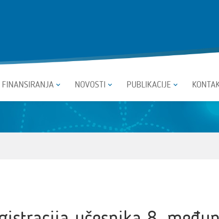
I FINANSIRANJA
NOVOSTI
PUBLIKACIJE
KONTA
egistracija učesnika 8. među