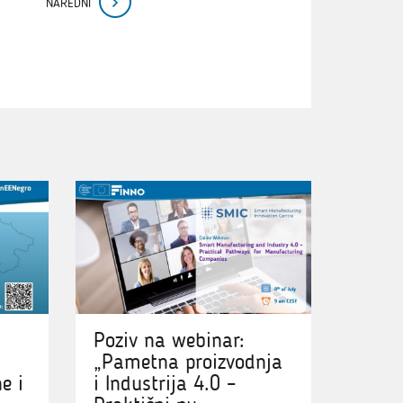
NAREDNI
Poziv na webinar:
„Pametna proizvodnja
e i
i Industrija 4.0 –