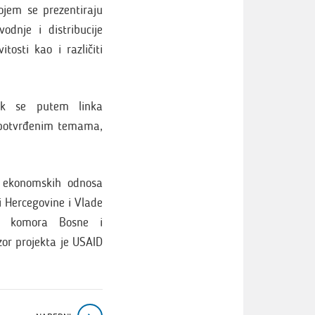
jem se prezentiraju
odnje i distribucije
itosti kao i različiti
ok se putem linka
 potvrđenim temama,
i ekonomskih odnosa
i Hercegovine i Vlade
ska komora Bosne i
or projekta je USAID