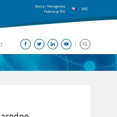
Bosna i Hercegovina
BHS
Federacija BiH
KT
narodne