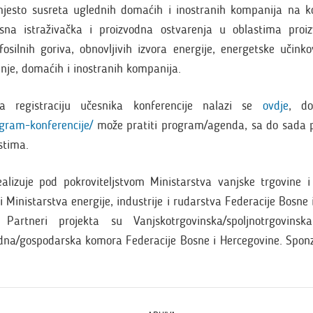
esto susreta uglednih domaćih i inostranih kompanija na ko
sna istraživačka i proizvodna ostvarenja u oblastima proizv
fosilnih goriva, obnovljivih izvora energije, energetske učinkov
dnje, domaćih i inostranih kompanija.
a registraciju učesnika konferencije nalazi se
ovdje
, d
ogram-konferencije/
može pratiti program/agenda, sa do sada
stima.
lizuje pod pokroviteljstvom Ministarstva vanjske trgovine 
i Ministarstva energije, industrije i rudarstva Federacije Bosne 
 Partneri projekta su Vanjskotrgovinska/spoljnotrgovin
edna/gospodarska komora Federacije Bosne i Hercegovine. Sponz