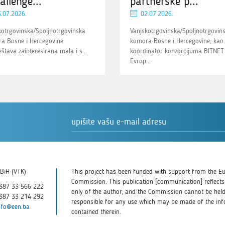
allenge...
partnerske p...
.07.2026.
02.07.2026.
kotrgovinska/Spoljnotrgovinska
Vanjskotrgovinska/Spoljnotrgovin
a Bosne i Hercegovine
komora Bosne i Hercegovine, kao
štava zainteresirana mala i s...
koordinator konzorcijuma BITNET
Evrop...
BiH (VTK)
This project has been funded with support from the E
Commission. This publication [communication] reflects
387 33 566 222
only of the author, and the Commission cannot be hel
387 33 214 292
responsible for any use which may be made of the in
nfo@een.ba
contained therein.