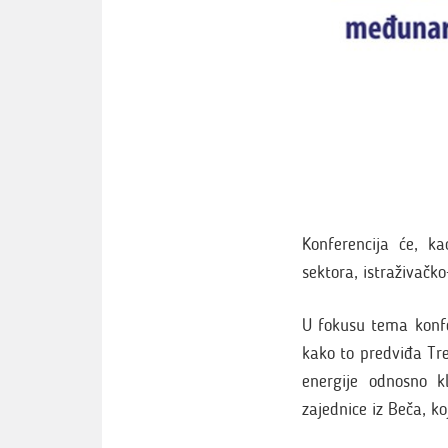
Konferencija će, ka
sektora, istraživačko
U fokusu tema konfe
kako to predviđa Tre
energije odnosno 
zajednice iz Beča, k