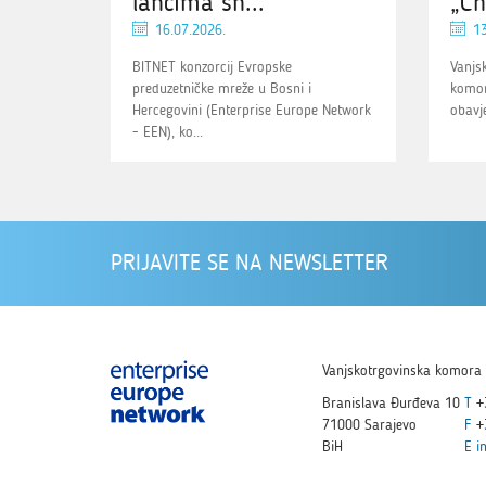
lancima sn...
„Ch
16.07.2026.
13
BITNET konzorcij Evropske
Vanjs
preduzetničke mreže u Bosni i
komor
Hercegovini (Enterprise Europe Network
obavje
- EEN), ko...
PRIJAVITE SE NA NEWSLETTER
Vanjskotrgovinska komora 
Branislava Đurđeva 10
T
+
71000 Sarajevo
F
+
BiH
E
i