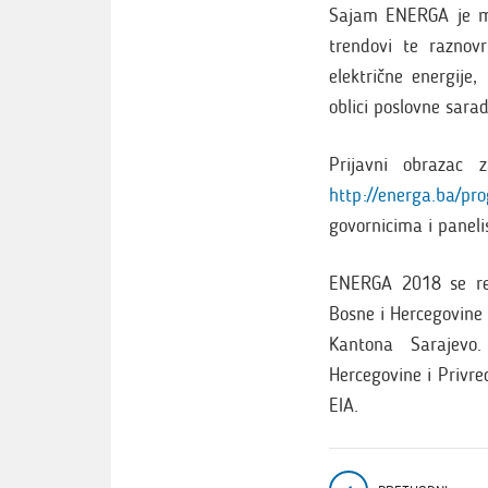
Sajam ENERGA je mj
trendovi te raznovr
električne energije, 
oblici poslovne sara
Prijavni obrazac z
http://energa.ba/pr
govornicima i paneli
ENERGA 2018 se rea
Bosne i Hercegovine 
Kantona Sarajevo.
Hercegovine i Privr
EIA.