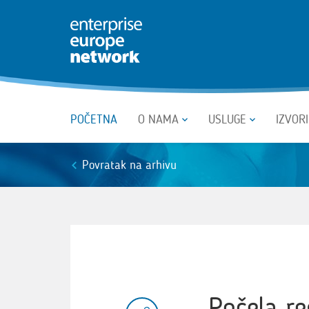
POČETNA
O NAMA
USLUGE
IZVOR
Povratak na arhivu
Počela r