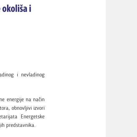
ladinog i nevladinog
ne energije na način
ra, obnovljivi izvori
arijata Energetske
jih predstavnika.