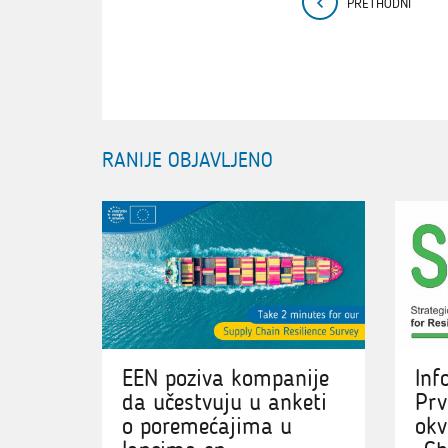
PRETHODNI
RANIJE OBJAVLJENO
EEN poziva kompanije
Inf
da učestvuju u anketi
Prv
o poremećajima u
okv