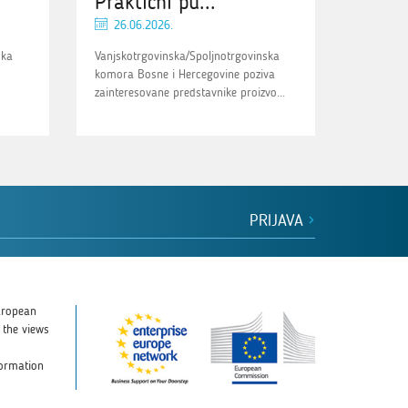
Praktični pu...
26.06.2026.
ska
Vanjskotrgovinska/Spoljnotrgovinska
komora Bosne i Hercegovine poziva
zainteresovane predstavnike proizvo...
PRIJAVA
uropean
 the views
d
formation