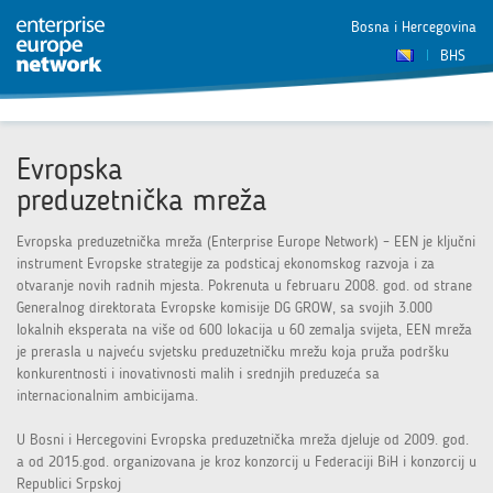
Bosna i Hercegovina
BHS
Evropska
preduzetnička mreža
Evropska preduzetnička mreža (Enterprise Europe Network) – EEN je ključni
instrument Evropske strategije za podsticaj ekonomskog razvoja i za
otvaranje novih radnih mjesta. Pokrenuta u februaru 2008. god. od strane
Generalnog direktorata Evropske komisije DG GROW, sa svojih 3.000
lokalnih eksperata na više od 600 lokacija u 60 zemalja svijeta, EEN mreža
je prerasla u najveću svjetsku preduzetničku mrežu koja pruža podršku
konkurentnosti i inovativnosti malih i srednjih preduzeća sa
internacionalnim ambicijama.
U Bosni i Hercegovini Evropska preduzetnička mreža djeluje od 2009. god.
a od 2015.god. organizovana je kroz konzorcij u Federaciji BiH i konzorcij u
Republici Srpskoj